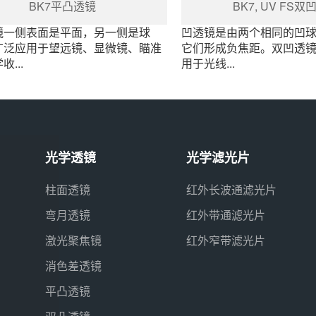
BK7平凸透镜
BK7, UV FS
镜一侧表面是平面，另一侧是球
凹透镜是由两个相同的凹
广泛应用于望远镜、显微镜、瞄准
它们形成负焦距。双凹透
...
用于光线...
光学透镜
光学滤光片
柱面透镜
红外长波通滤光片
弯月透镜
红外带通滤光片
激光聚焦镜
红外窄带滤光片
消色差透镜
平凸透镜