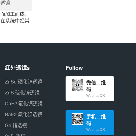
双凹透镜
球面加工而成。
镜在系统中经常
红外透镜s
Follow
ZnSe 硒化锌透镜
微信二维
码
ZnS 硫化锌透镜
Wechat QR
CaF2 氟化钙透镜
BaF2 氟化钡透镜
手机二维
码
Ge 锗透镜
Wechat QR