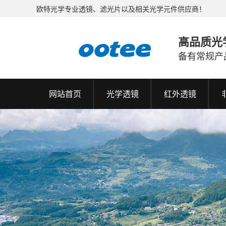
欧特光学专业透镜、滤光片以及相关光学元件供应商！
高品质光
备有常规产
网站首页
光学透镜
红外透镜