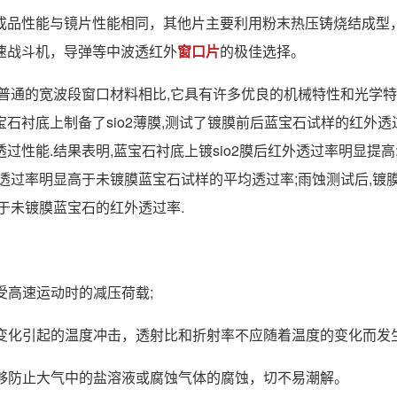
成品性能与镜片性能相同，其他片主要利用粉末热压铸烧结成型
速战斗机，导弹等中波透红外
窗口片
的极佳选择。
普通的宽波段窗口材料相比,它具有许多优良的机械特性和光学
石衬底上制备了sio2薄膜,测试了镀膜前后蓝宝石试样的红外透
能.结果表明,蓝宝石衬底上镀sio2膜后红外透过率明显提高;在
透过率明显高于未镀膜蓝宝石试样的平均透过率;雨蚀测试后,镀
于未镀膜蓝宝石的红外透过率.
受高速运动时的减压荷载;
变化引起的温度冲击，透射比和折射率不应随着温度的变化而发
能够防止大气中的盐溶液或腐蚀气体的腐蚀，切不易潮解。