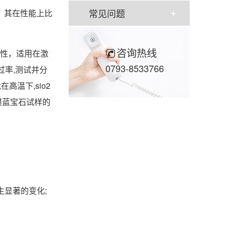
常见问题
，其在性能上比
咨询热线
特性，适用在激
0793-8533766
过率,测试并分
高温下,sio2
膜蓝宝石试样的
生显著的变化;