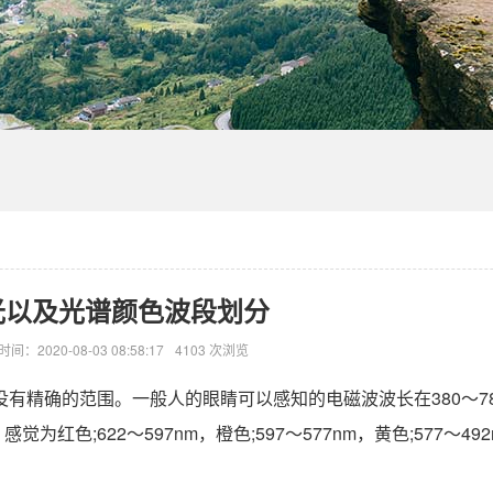
光以及光谱颜色波段划分
时间：2020-08-03 08:58:17
4103 次浏览
有精确的范围。一般人的眼睛可以感知的电磁波波长在380～78
红色;622～597nm，橙色;597～577nm，黄色;577～492