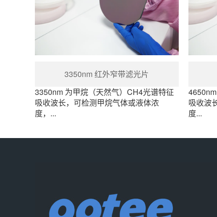
3350nm 红外窄带滤光片
3350nm 为甲烷（天然气）CH4光谱特征
4650
吸收波长，可检测甲烷气体或液体浓
吸收波
度，...
度...