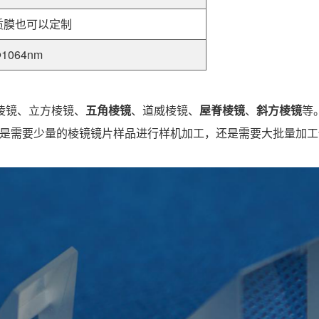
质膜也可以定制
 @1064nm
棱镜、立方棱镜、
五角棱镜
、道威棱镜、
屋脊棱镜
、
斜方棱镜
等
无论您是需要少量的棱镜镜片样品进行样机加工，还是需要大批量加