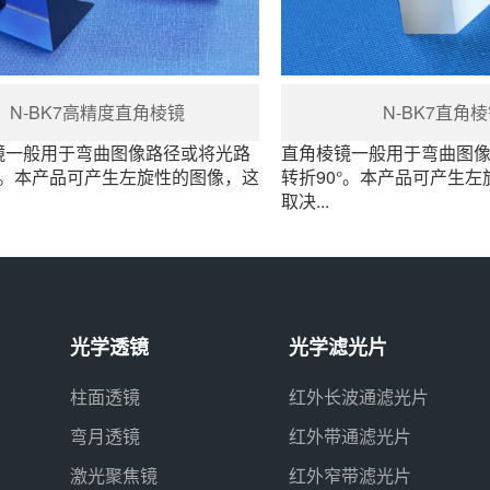
N-BK7高精度直角棱镜
N-BK7直角
镜一般用于弯曲图像路径或将光路
直角棱镜一般用于弯曲图
°。本产品可产生左旋性的图像，这
转折90°。本产品可产生
取决...
光学透镜
光学滤光片
柱面透镜
红外长波通滤光片
弯月透镜
红外带通滤光片
激光聚焦镜
红外窄带滤光片