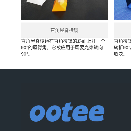
直角屋脊棱镜
直角屋脊棱镜在直角棱镜的斜面上开一个
直角棱
90°的屋脊角，它被应用于既要光束转向
转折90
90°...
取决...