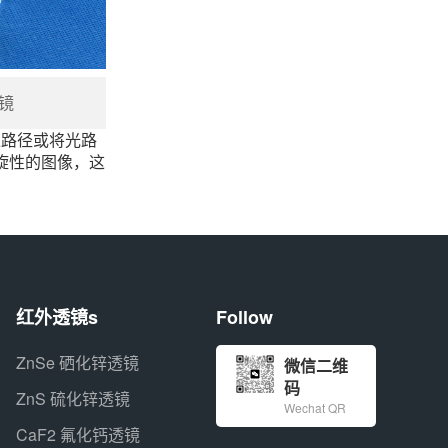
棱镜
像路径或将光路
左旋性的图像，这
红外透镜s
Follow
ZnSe 硒化锌透镜
微信二维
码
ZnS 硫化锌透镜
Wechat QR
CaF2 氟化钙透镜