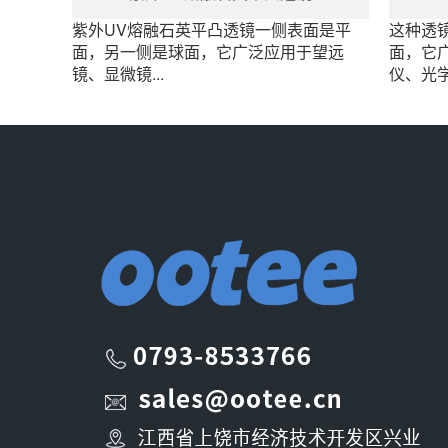
紫外UV熔融石英平凸透镜一侧表面是平
这种透
面，另一侧是球面，它广泛应用于望远
面，它
镜、显微镜...
仪、光学收