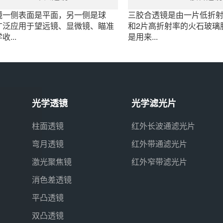
镜一侧表面是平面，另一侧是球
三胶合透镜是由一片低折
广泛应用于望远镜、显微镜、瞄准
和2片高折射率的火石玻璃
...
是用来...
光学透镜
光学滤光片
柱面透镜
红外长波通滤光片
弯月透镜
红外带通滤光片
激光聚焦镜
红外窄带滤光片
消色差透镜
平凸透镜
双凸透镜