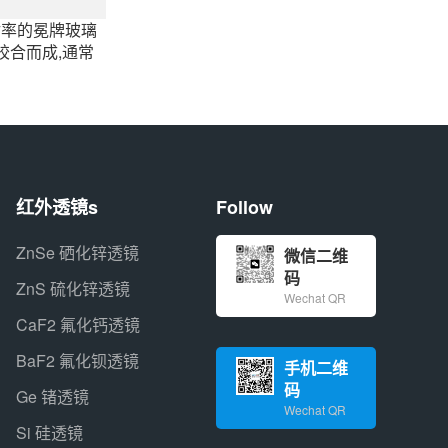
射率的冕牌玻璃
胶合而成,通常
红外透镜s
Follow
ZnSe 硒化锌透镜
微信二维
码
ZnS 硫化锌透镜
Wechat QR
CaF2 氟化钙透镜
BaF2 氟化钡透镜
手机二维
码
Ge 锗透镜
Wechat QR
Si 硅透镜