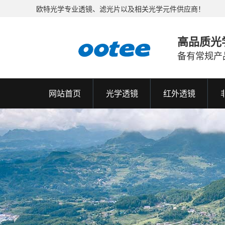
欧特光学专业透镜、滤光片以及相关光学元件供应商！
高品质光
备有常规产
网站首页
光学透镜
红外透镜