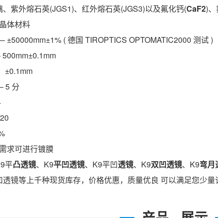
紫外熔石英(JGS1)、红外熔石英(JGS3)以及氟化钙(
CaF2
)、
)等晶体材料
 ±50000mm±1% ( 德国 TIROPTICS OPTOMATIC2000 测试 )
500mm±0.1mm
±0.1mm
 5 分
4
20
%
户需求可进行镀膜
9平
凸透镜
、K9
平凹透镜
、K9平凹
透镜
、K9
双凹透镜
、K9
弯月
凹透镜等上千种现货库存，价格优惠，质量优良 可以满足您少量
产品 · 展示