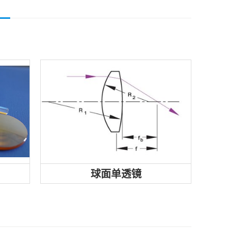
凹透镜和凸透镜可进一步细分为许
深圳赓
波
多不同的类型，其中包括：圆形表
要分为
面的球面透镜、表面弯...
构。基底
球面单透镜