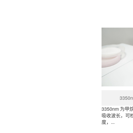
335
3350nm 为
吸收波长，可
度，...