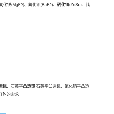
氟化镁(MgF2)、氟化钡(BaF2)、
硒化锌
(ZnSe)、锗
透镜
、石英
平凸透镜
石英平凹透镜、氟化钙平凸透
订购的需求。