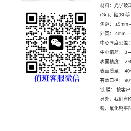
材料：光学玻璃、
(Ge)、硅(Si
焦距： ±5mm —
外圆： 4mm — 
中心厚度公差： 
中心偏差： 3 —
表面精度： λ/
表面质量： 40/
有效口径： 90
镀 膜： 按客
另外，我们有K
镜、氟化钙平