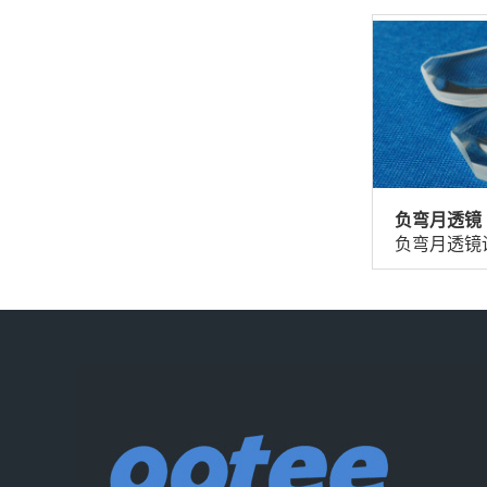
负弯月透镜