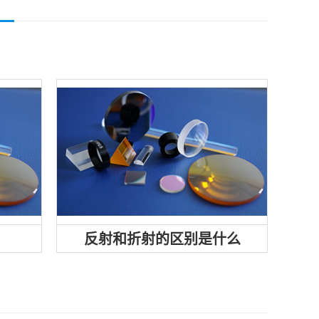
面
常规投影仪里面，都需要将光源进
光的反
行分离，合束，改变光路，光学滤
入射角
光片，二向色镜的运用...
折射：光
反射和折射的区别是什么