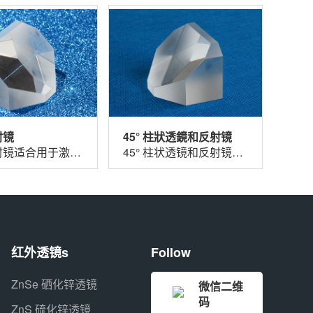
射镜
45° 柱狀透鏡和反射镜
锥面反射镜适合用于激光和成像系统，以及需要 360° 照明的应用，采用了保护性的...
45° 柱状透镜和反射镜可用于弯曲图像路径，或将激光光路转折90°。直径小使这些...
红外透镜s
Follow
ZnSe 硒化锌透镜
微信二维
码
ZnS 硫化锌透镜