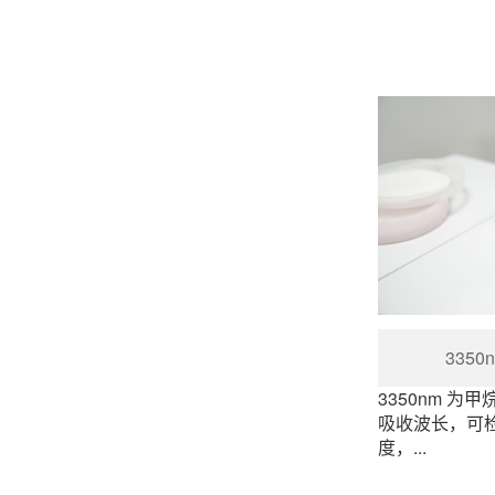
335
3350nm 为
吸收波长，可
度，...